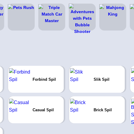
Forbind Spil
Slik Spil
Casual Spil
Brick Spil