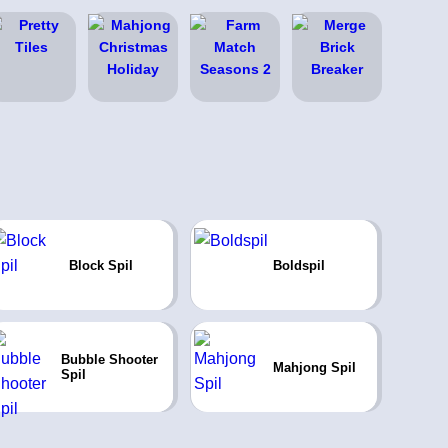
Block Spil
Boldspil
Bubble Shooter
Mahjong Spil
Spil