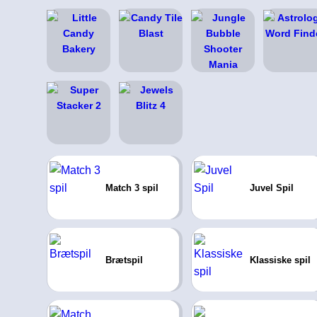
Match 3 spil
Juvel Spil
Brætspil
Klassiske spil