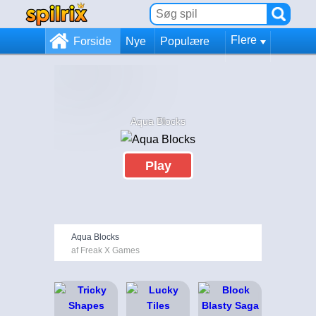
Flere
Forside
Nye
Populære
Aqua Blocks
Play
Aqua Blocks
af Freak X Games