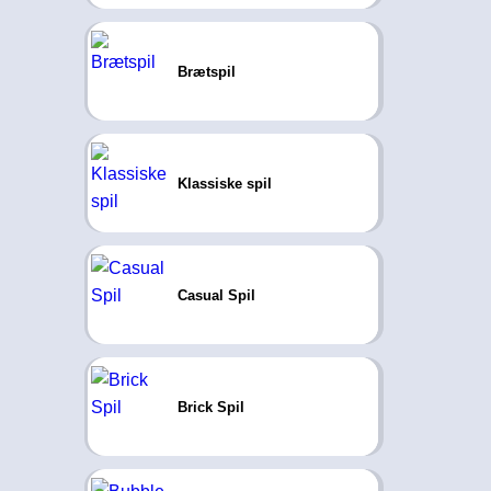
Brætspil
Klassiske spil
Casual Spil
Brick Spil