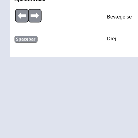
Bevægelse
Spacebar
Drej