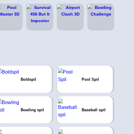
Boldspil
Pool Spil
Bowling spil
Baseball spil