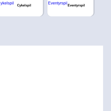
Cykelspil
Eventyrspil