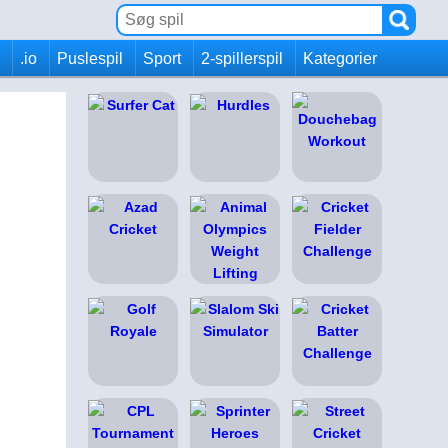
.io
Puslespil
Sport
2-spillerspil
Kategorier