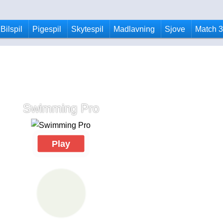
Bilspil
Pigespil
Skytespil
Madlavning
Sjove
Match 3
Swimming Pro
Play