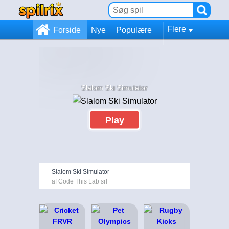
Flere
Forside
Nye
Populære
Slalom Ski Simulator
Play
Slalom Ski Simulator
af Code This Lab srl