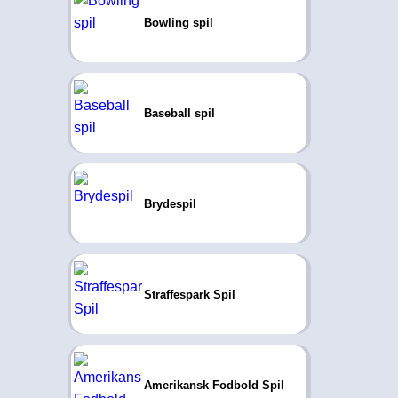
Bowling spil
Baseball spil
Brydespil
Straffespark Spil
Amerikansk Fodbold Spil