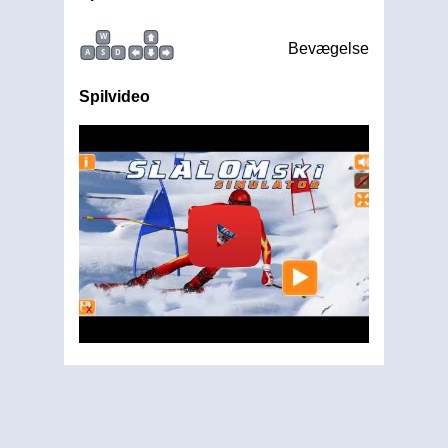
W
Bevægelse
A
S
D
Spilvideo