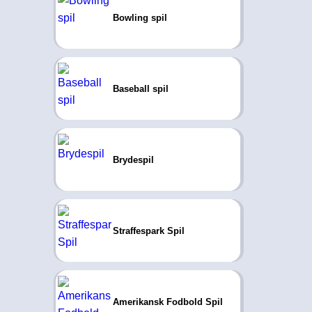
Bowling spil
Baseball spil
Brydespil
Straffespark Spil
Amerikansk Fodbold Spil