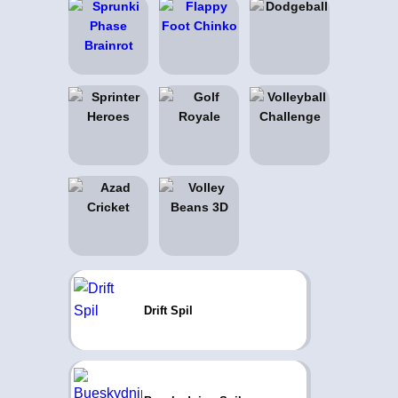
Drift Spil