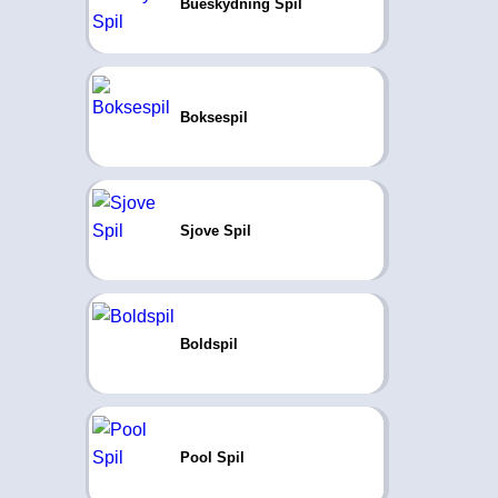
Bueskydning Spil
Boksespil
Sjove Spil
Boldspil
Pool Spil