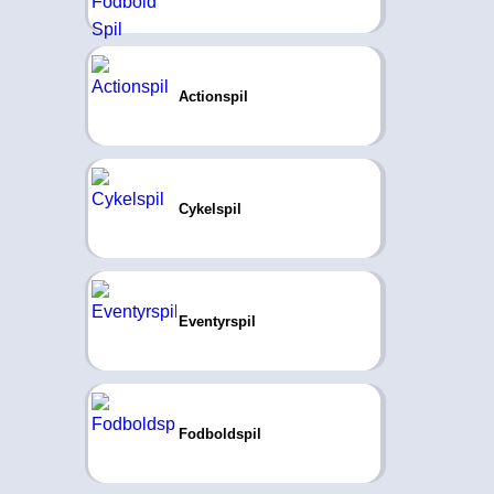
Actionspil
Cykelspil
Eventyrspil
Fodboldspil