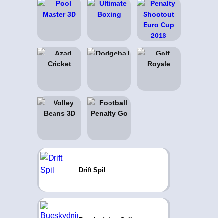
Drift Spil