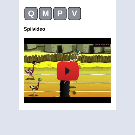
Q
M
P
V
Spilvideo