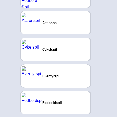
Actionspil
Cykelspil
Eventyrspil
Fodboldspil