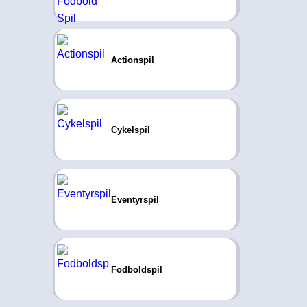
Actionspil
Cykelspil
Eventyrspil
Fodboldspil