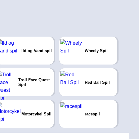
Ild og Vand spil
Wheely Spil
Troll Face Quest
Red Ball Spil
Spil
Motorcykel Spil
racespil