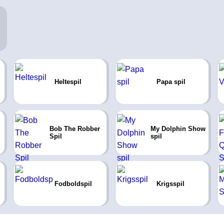
Heltespil
Papa spil
Bob The Robber
My Dolphin Show
Spil
spil
Fodboldspil
Krigsspil