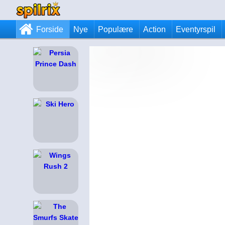
Forside
Nye
Populære
Action
Eventyrspil