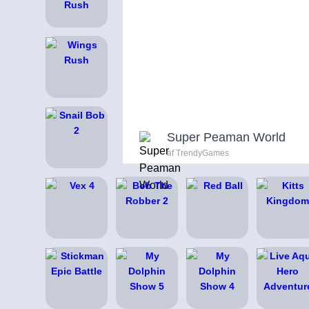
Super Peaman World
af TrendyGames