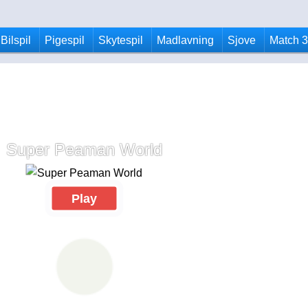
Bilspil
Pigespil
Skytespil
Madlavning
Sjove
Match 3
Super Peaman World
Play