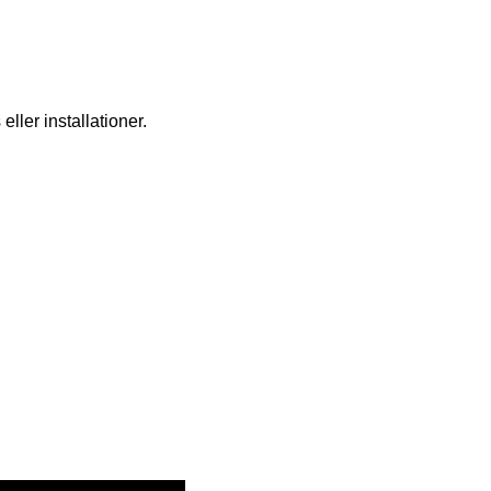
ler installationer.