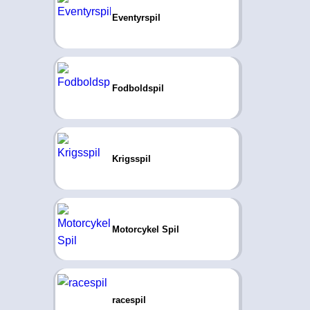
Eventyrspil
Fodboldspil
Krigsspil
Motorcykel Spil
racespil