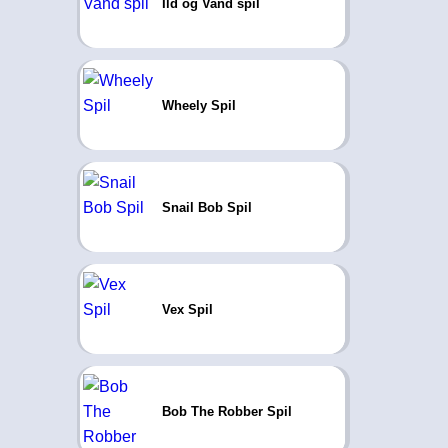
Ild og Vand spil
Wheely Spil
Snail Bob Spil
Vex Spil
Bob The Robber Spil