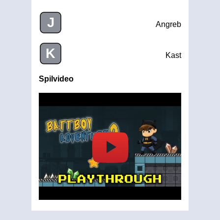
J
Angreb
K
Kast
Spilvideo