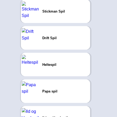
Stickman Spil
Drift Spil
Heltespil
Papa spil