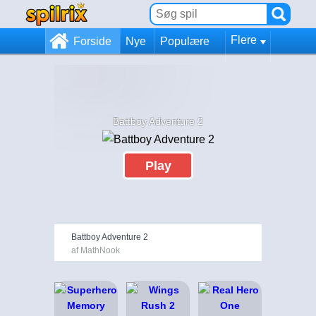
Flere
Forside
Nye
Populære
Battboy Adventure 2
Play
Battboy Adventure 2
af MathNook