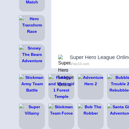
Super Hero League Onlin
af kiz10.com