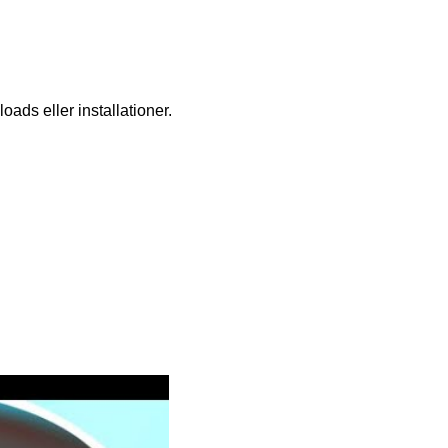
ads eller installationer.