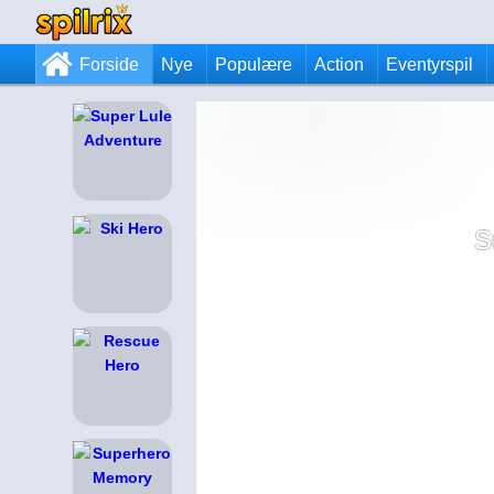
Forside
Nye
Populære
Action
Eventyrspil
S