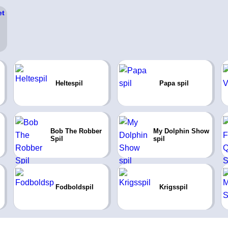
Heltespil
Papa spil
Bob The Robber
My Dolphin Show
Spil
spil
Fodboldspil
Krigsspil