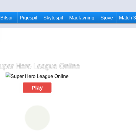
Bilspil
Pigespil
Skytespil
Madlavning
Sjove
Match 3
uper Hero League Online
Play