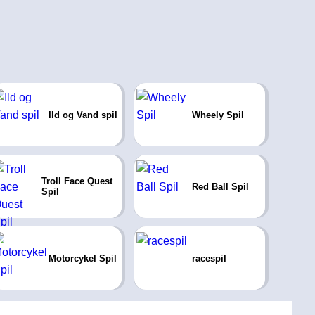
Ild og Vand spil
Wheely Spil
Troll Face Quest
Red Ball Spil
Spil
Motorcykel Spil
racespil