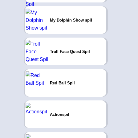
My Dolphin Show spil
Troll Face Quest Spil
Red Ball Spil
Actionspil