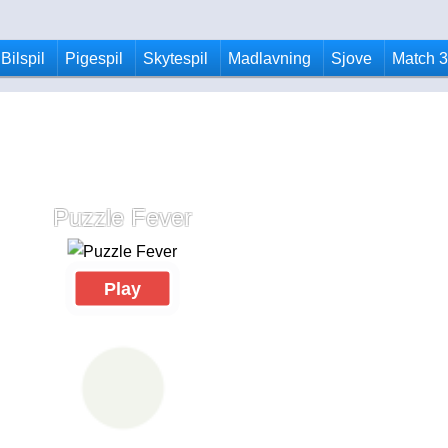
Bilspil
Pigespil
Skytespil
Madlavning
Sjove
Match 3
Puzzle Fever
Play