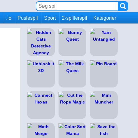
.io
Puslespil
Sport
2-spillerspil
Kategorier