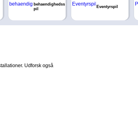
behaendighedss
Eventyrspil
pil
tallationer. Udforsk også