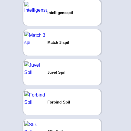
Intelligensspil
Match 3 spil
Juvel Spil
Forbind Spil