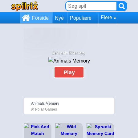
Flere
Forside
Nye
Populære
Animals Memory
Play
Animals Memory
af Polar Games