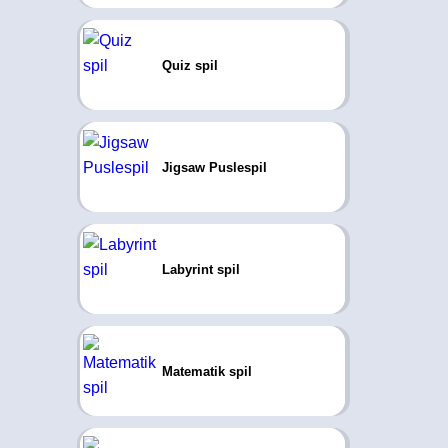
Quiz spil
Jigsaw Puslespil
Labyrint spil
Matematik spil