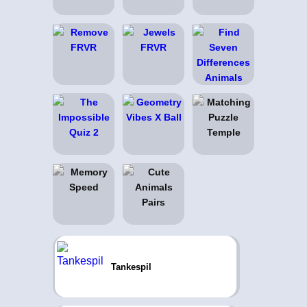
Tankespil