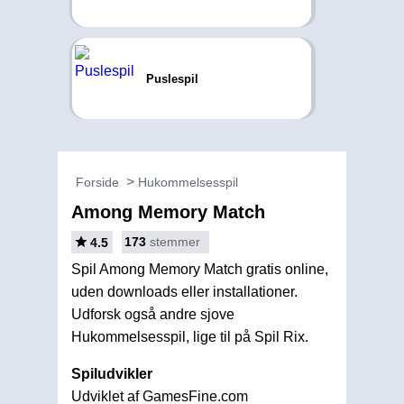
Puslespil
Forside
Hukommelsesspil
Among Memory Match
173
stemmer
4.5
Spil Among Memory Match gratis online,
uden downloads eller installationer.
Udforsk også andre sjove
Hukommelsesspil, lige til på Spil Rix.
Spiludvikler
Udviklet af GamesFine.com