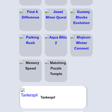
Tankespil