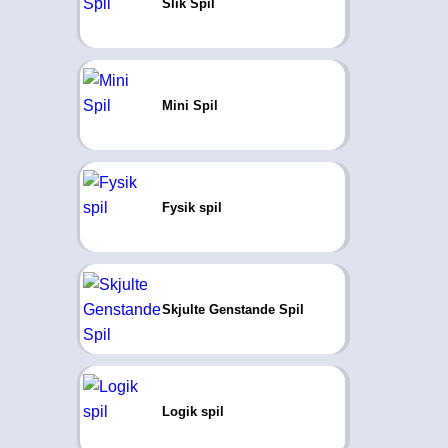
Slik Spil
Mini Spil
Fysik spil
Skjulte Genstande Spil
Logik spil