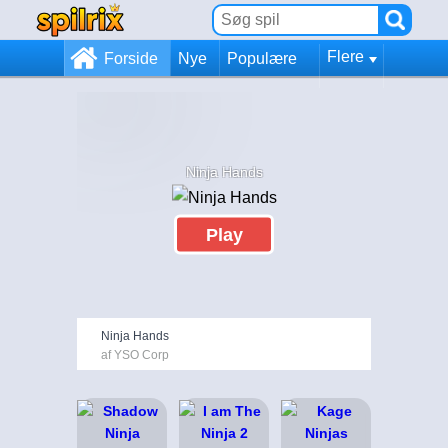
Flere
Forside
Nye
Populære
Ninja Hands
Play
Ninja Hands
af YSO Corp