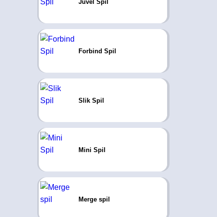
Juvel Spil
Forbind Spil
Slik Spil
Mini Spil
Merge spil