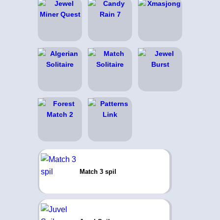
Match 3 spil