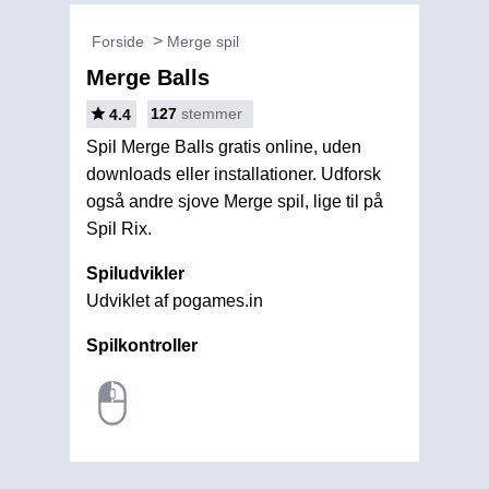
Forside
Merge spil
Merge Balls
127
stemmer
4.4
Spil Merge Balls gratis online, uden
downloads eller installationer. Udforsk
også andre sjove Merge spil, lige til på
Spil Rix.
Spiludvikler
Udviklet af pogames.in
Spilkontroller