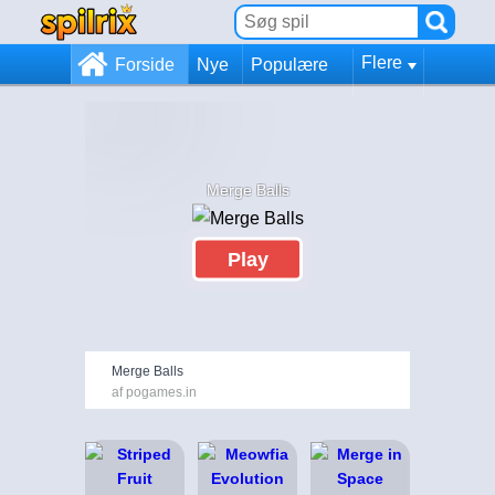
Flere
Forside
Nye
Populære
Merge Balls
Play
Merge Balls
af pogames.in