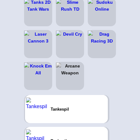
Tankespil