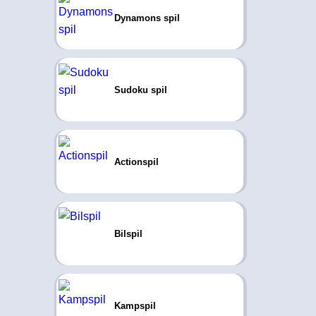
Dynamons spil
Sudoku spil
Actionspil
Bilspil
Kampspil