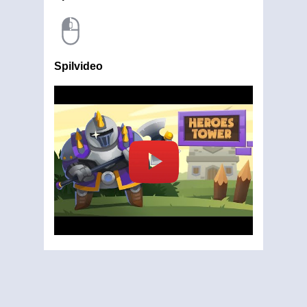
Spilvideo