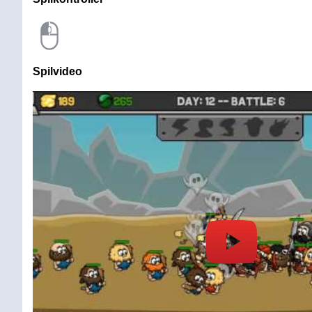
Spilvideo