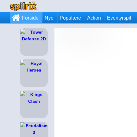
Forside
Nye
Populære
Action
Eventyrspil