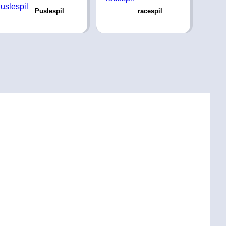
Puslespil
racespil