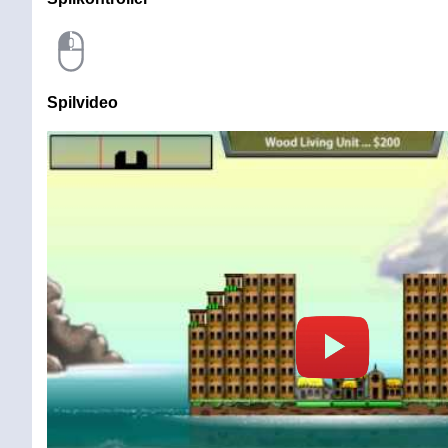
Spilvideo