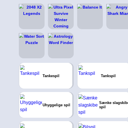
Tankespil
Tankspil
Sænke slagskib
Uhyggelige spil
spil