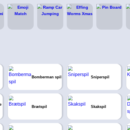
Bomberman spil
Sniperspil
e
Brætspil
Skakspil