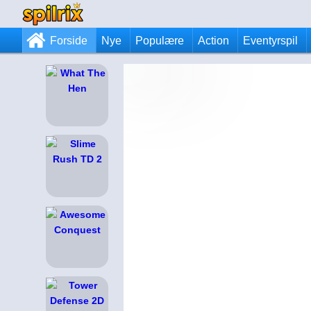
Forside
Nye
Populære
Action
Eventyrspil