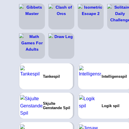
Tankespil
Intelligensspil
Skjulte
Logik spil
Genstande Spil