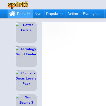
Forside
Nye
Populære
Action
Eventyrspil