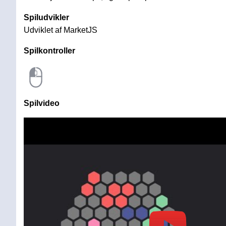
Spiludvikler
Udviklet af MarketJS
Spilkontroller
Spilvideo