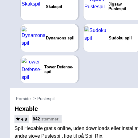
Jigsaw
Skakspil
Puslespil
Dynamons spil
Sudoku spil
Tower Defense-
spil
Forside
Puslespil
Hexable
842
stemmer
4.9
Spil Hexable gratis online, uden downloads eller installa
andre sjove Puslespil, lige til på Spil Rix.