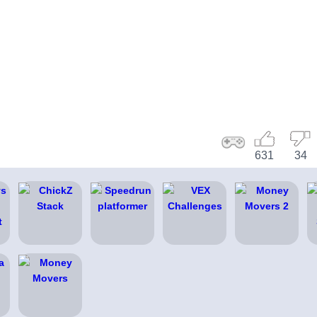
631
34