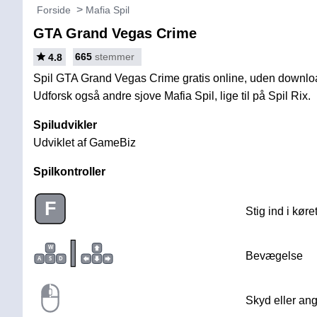
Forside
Mafia Spil
GTA Grand Vegas Crime
665
stemmer
4.8
Spil GTA Grand Vegas Crime gratis online, uden downloads
Udforsk også andre sjove Mafia Spil, lige til på Spil Rix.
Spiludvikler
Udviklet af GameBiz
Spilkontroller
F
Stig ind i køre
|
W
Bevægelse
A
S
D
Skyd eller ang