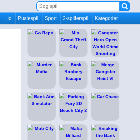
.io
Puslespil
Sport
2-spillerspil
Kategorier