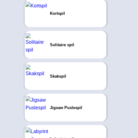
Kortspil
Solitaire spil
Skakspil
Jigsaw Puslespil