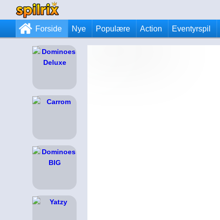
Forside
Nye
Populære
Action
Eventyrspil