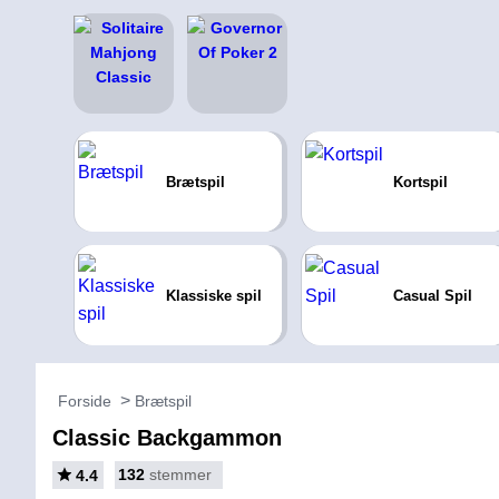
Brætspil
Kortspil
Klassiske spil
Casual Spil
Forside
Brætspil
Classic Backgammon
132
stemmer
4.4