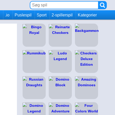
.io
Puslespil
Sport
2-spillerspil
Kategorier