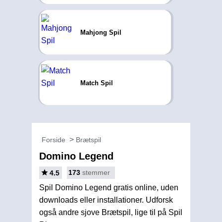
Mahjong Spil
Match Spil
Forside
Brætspil
Domino Legend
173
stemmer
4.5
Spil Domino Legend gratis online, uden
downloads eller installationer. Udforsk
også andre sjove Brætspil, lige til på Spil