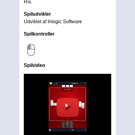
Rix.
Spiludvikler
Udviklet af Inlogic Software
Spilkontroller
Spilvideo