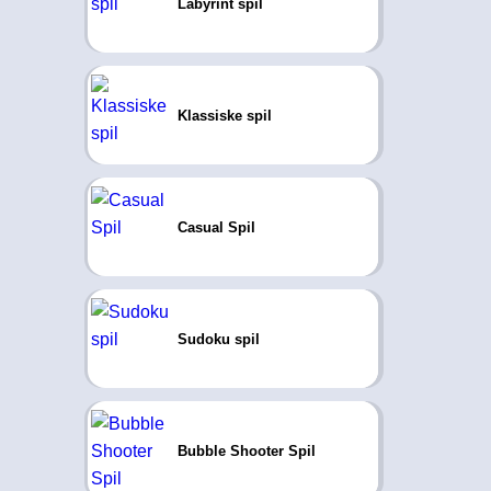
Labyrint spil
Klassiske spil
Casual Spil
Sudoku spil
Bubble Shooter Spil