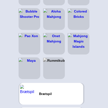
Brætspil