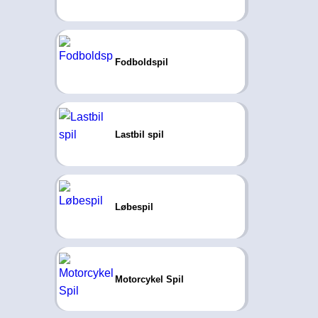
Fodboldspil
Lastbil spil
Løbespil
Motorcykel Spil