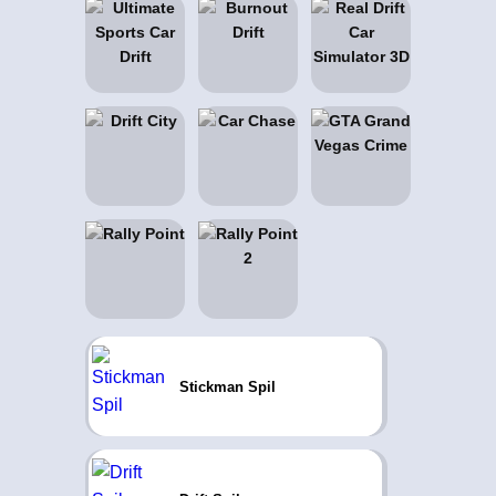
Stickman Spil