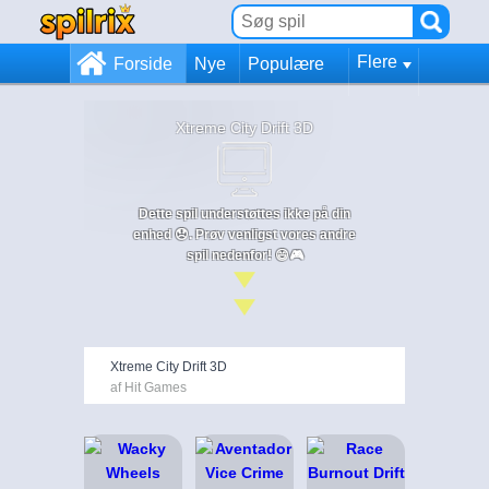
Flere
Forside
Nye
Populære
Xtreme City Drift 3D
Dette spil understøttes ikke på din
enhed 😞. Prøv venligst vores andre
spil nedenfor! 😄🎮
Xtreme City Drift 3D
af Hit Games