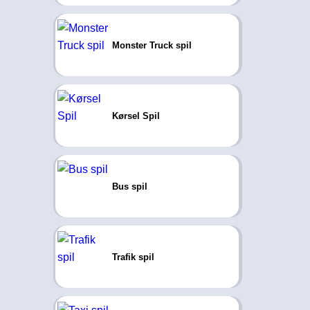
Monster Truck spil
Kørsel Spil
Bus spil
Trafik spil