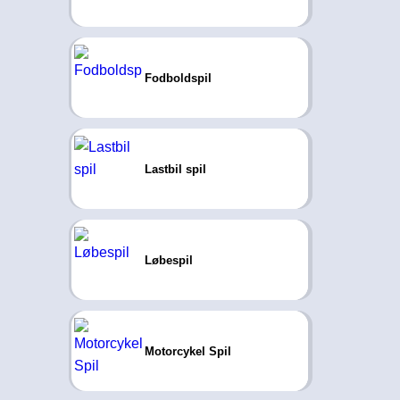
Fodboldspil
Lastbil spil
Løbespil
Motorcykel Spil