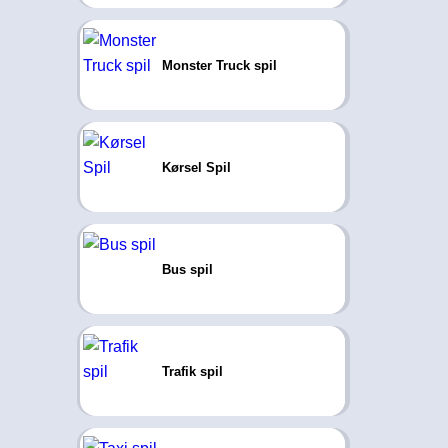
Monster Truck spil
Kørsel Spil
Bus spil
Trafik spil