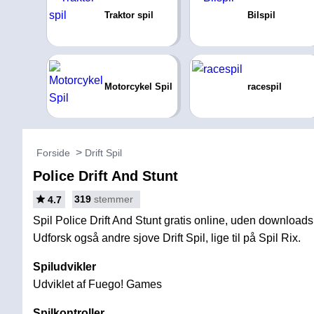
Traktor spil
Bilspil
Motorcykel Spil
racespil
Forside
Drift Spil
Police Drift And Stunt
319
stemmer
4.7
Spil Police Drift And Stunt gratis online, uden downloads e
Udforsk også andre sjove Drift Spil, lige til på Spil Rix.
Spiludvikler
Udviklet af Fuego! Games
Spilkontroller