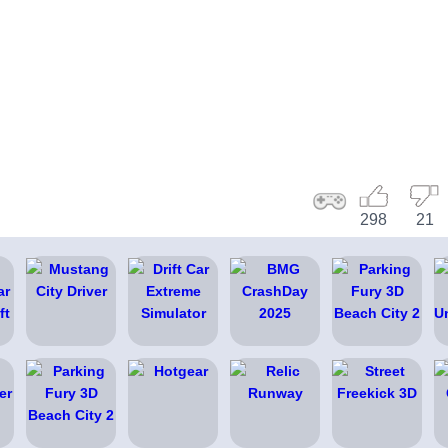
298
21