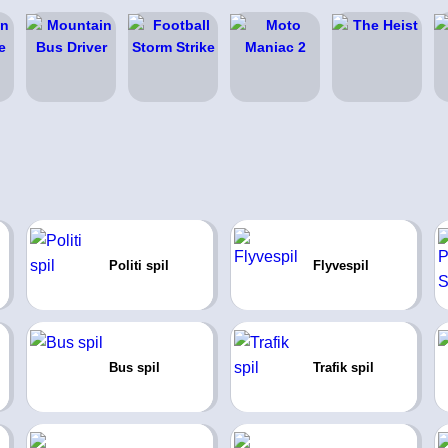
Politi spil
Flyvespil
Bus spil
Trafik spil