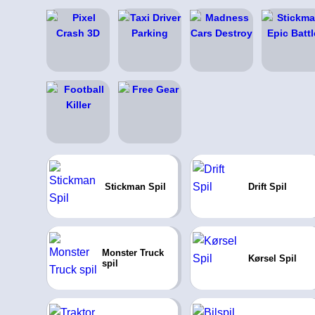
Stickman Spil
Drift Spil
Monster Truck
Kørsel Spil
spil