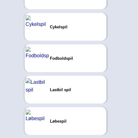
Cykelspil
Fodboldspil
Lastbil spil
Løbespil