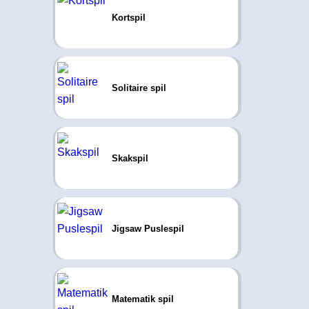
Kortspil
Solitaire spil
Skakspil
Jigsaw Puslespil
Matematik spil