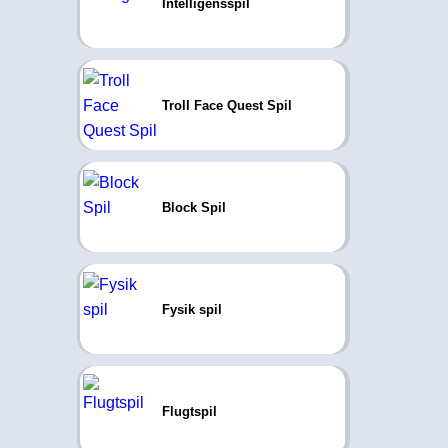
Intelligensspil
Troll Face Quest Spil
Block Spil
Fysik spil
Flugtspil