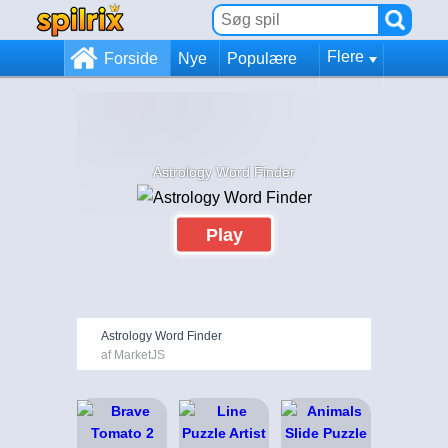
Flere
Forside
Nye
Populære
Astrology Word Finder
Play
Astrology Word Finder
af MarketJS