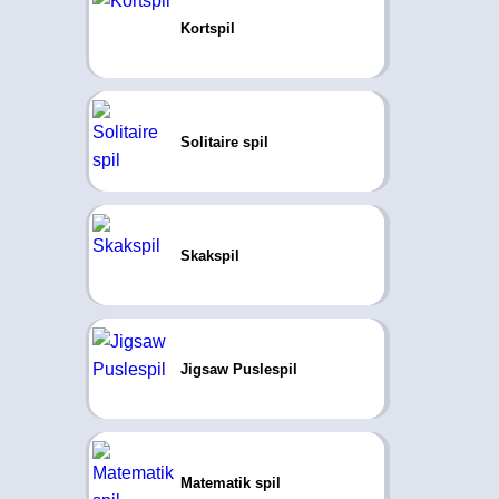
Kortspil
Solitaire spil
Skakspil
Jigsaw Puslespil
Matematik spil