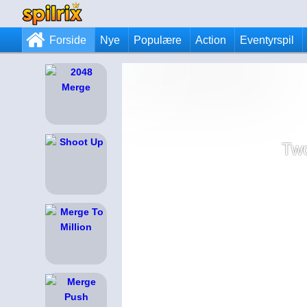
Forside
Nye
Populære
Action
Eventyrspil
Two