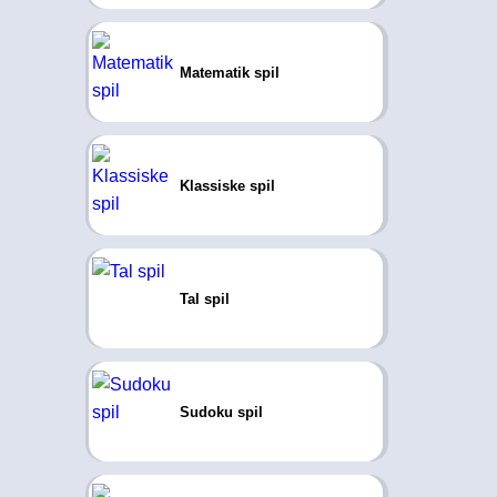
Matematik spil
Klassiske spil
Tal spil
Sudoku spil