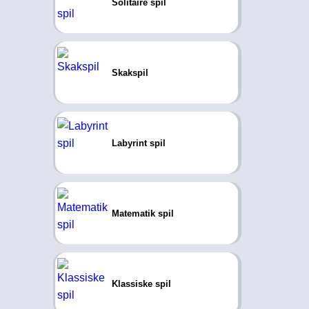
Solitaire spil
Skakspil
Labyrint spil
Matematik spil
Klassiske spil