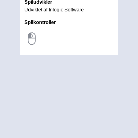
Spiludvikler
Udviklet af Inlogic Software
Spilkontroller