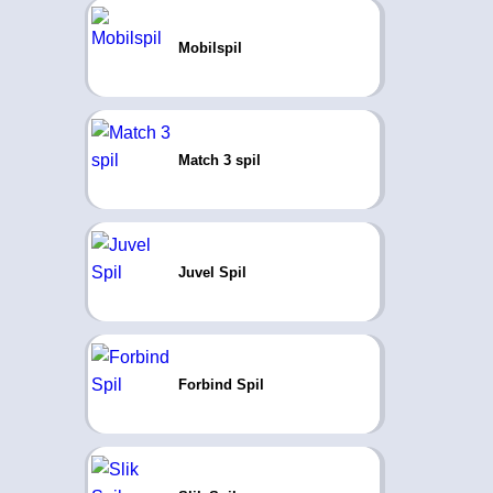
Mobilspil
Match 3 spil
Juvel Spil
Forbind Spil