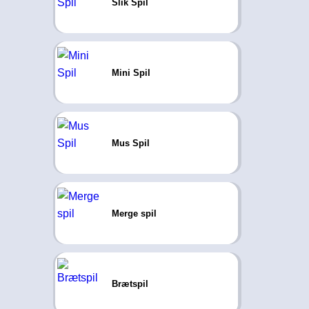
Slik Spil
Mini Spil
Mus Spil
Merge spil
Brætspil