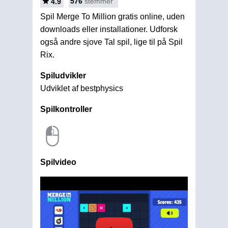
576
stemmer
4.9
Spil Merge To Million gratis online, uden
downloads eller installationer. Udforsk
også andre sjove Tal spil, lige til på Spil
Rix.
Spiludvikler
Udviklet af bestphysics
Spilkontroller
Spilvideo