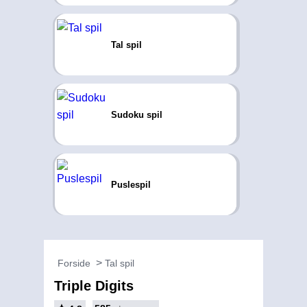
Tal spil
Sudoku spil
Puslespil
Forside
Tal spil
Triple Digits