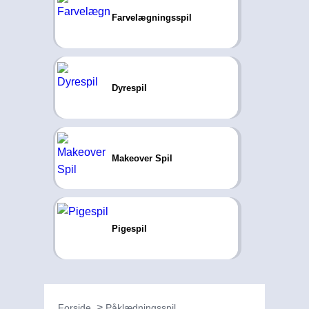
Farvelægningsspil
Dyrespil
Makeover Spil
Pigespil
Forside
Påklædningsspil