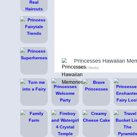
Princesses Hawaiian Me
af Bitent Media