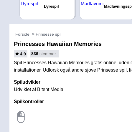
Dyrespil
Madlavningsspi
Forside
Prinsesse spil
Princesses Hawaiian Memories
836
stemmer
4.9
Spil Princesses Hawaiian Memories gratis online, uden 
installationer. Udforsk også andre sjove Prinsesse spil, lig
Spiludvikler
Udviklet af Bitent Media
Spilkontroller