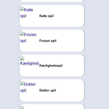
Katte spil
Frozen spil
Kærlighedsspil
Doktor spil