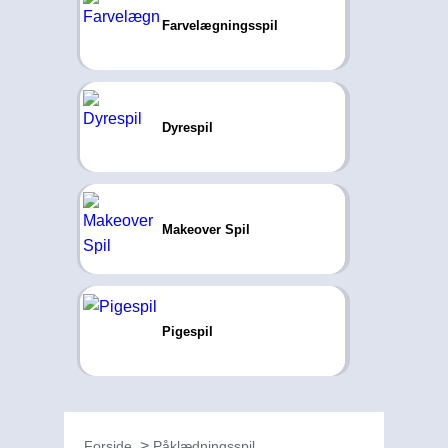
Farvelægningsspil
Dyrespil
Makeover Spil
Pigespil
Forside
Påklædningsspil