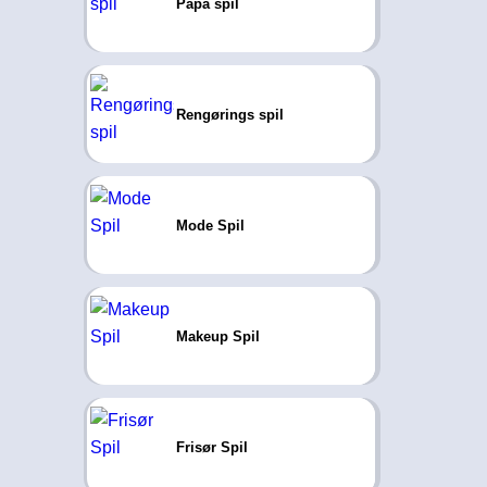
Papa spil
Rengørings spil
Mode Spil
Makeup Spil
Frisør Spil