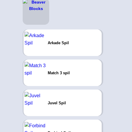
Arkade Spil
Match 3 spil
Juvel Spil