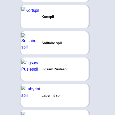
Kortspil
Solitaire spil
Jigsaw Puslespil
Labyrint spil