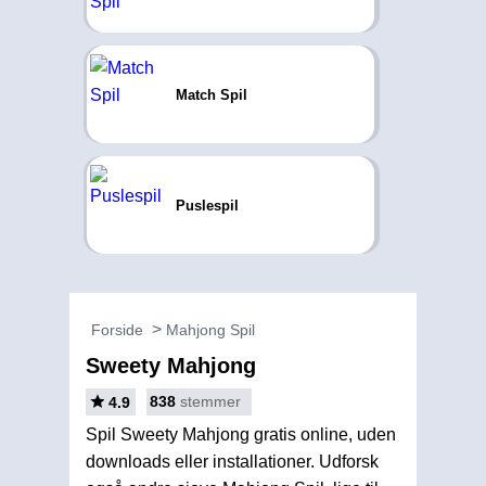
Match Spil
Puslespil
Forside
Mahjong Spil
Sweety Mahjong
838
stemmer
4.9
Spil Sweety Mahjong gratis online, uden
downloads eller installationer. Udforsk