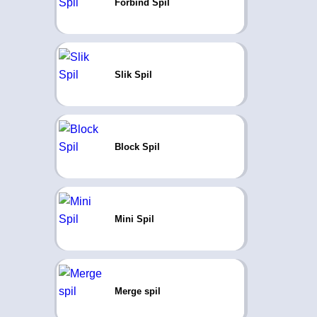
Forbind Spil
Slik Spil
Block Spil
Mini Spil
Merge spil