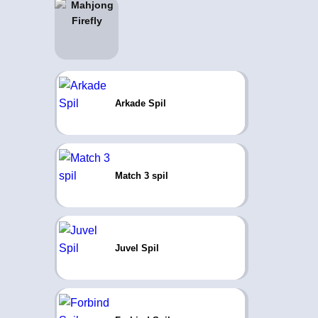
Arkade Spil
Match 3 spil
Juvel Spil