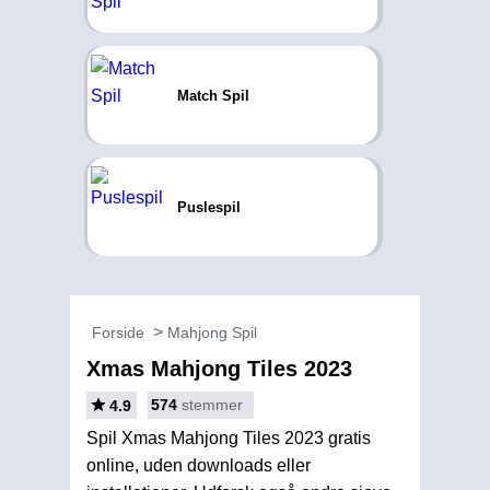
Match Spil
Puslespil
Forside
Mahjong Spil
Xmas Mahjong Tiles 2023
574
stemmer
4.9
Spil Xmas Mahjong Tiles 2023 gratis
online, uden downloads eller