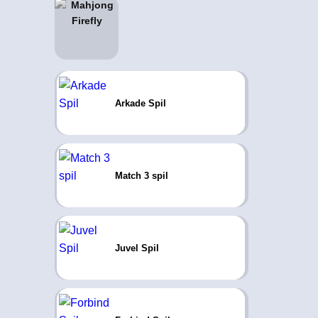
Arkade Spil
Match 3 spil
Juvel Spil