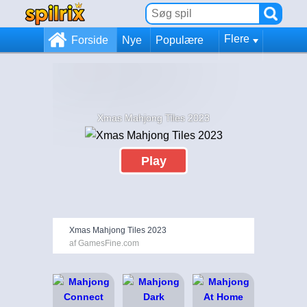
Flere
Forside
Nye
Populære
Xmas Mahjong Tiles 2023
Play
Xmas Mahjong Tiles 2023
af GamesFine.com