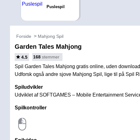
Puslespil
Forside
Mahjong Spil
Garden Tales Mahjong
168
stemmer
4.5
Spil Garden Tales Mahjong gratis online, uden downloads 
Udforsk også andre sjove Mahjong Spil, lige til på Spil R
Spiludvikler
Udviklet af SOFTGAMES – Mobile Entertainment Servi
Spilkontroller