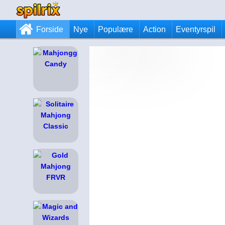
Forside
Nye
Populære
Action
Eventyrspil