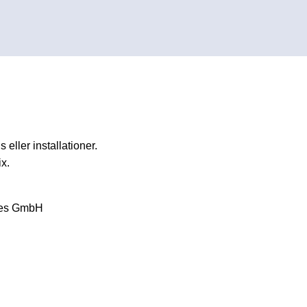
eller installationer.
ix.
ces GmbH