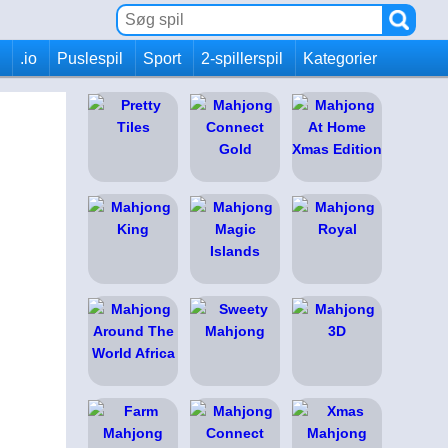
.io
Puslespil
Sport
2-spillerspil
Kategorier