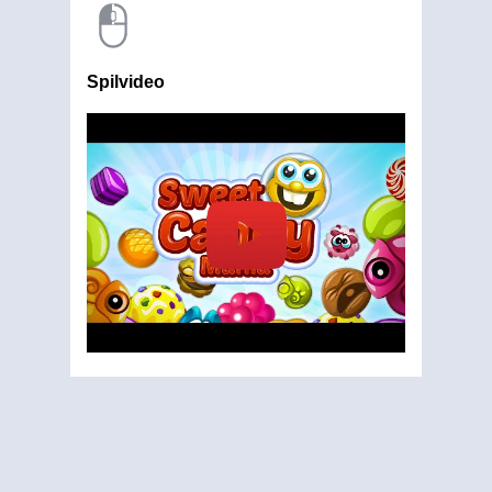
Spilvideo