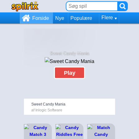
Flere
Forside
Nye
Populære
Sweet Candy Mania
Play
Sweet Candy Mania
af Inlogic Software