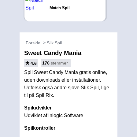
Match Spil
Forside
Slik Spil
Sweet Candy Mania
176
stemmer
4.6
Spil Sweet Candy Mania gratis online,
uden downloads eller installationer.
Udforsk også andre sjove Slik Spil, lige
til på Spil Rix.
Spiludvikler
Udviklet af Inlogic Software
Spilkontroller