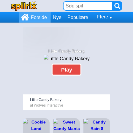
Flere
Forside
Nye
Populære
Little Candy Bakery
Play
Little Candy Bakery
af Wolves Interactive