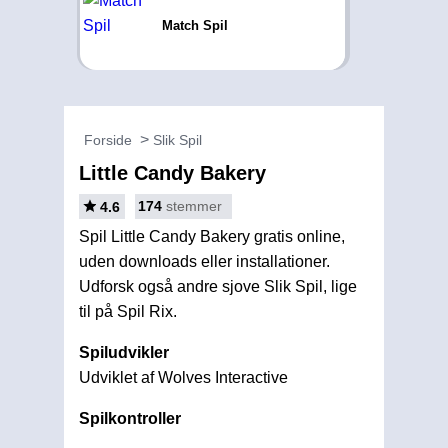
Match Spil
Forside
Slik Spil
Little Candy Bakery
174
stemmer
4.6
Spil Little Candy Bakery gratis online,
uden downloads eller installationer.
Udforsk også andre sjove Slik Spil, lige
til på Spil Rix.
Spiludvikler
Udviklet af Wolves Interactive
Spilkontroller