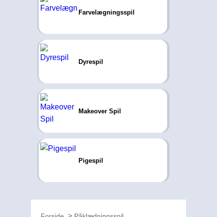
Farvelægningsspil
Dyrespil
Makeover Spil
Pigespil
Forside
Påklædningsspil